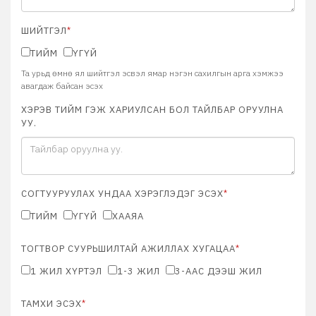
ШИЙТГЭЛ
*
ТИЙМ
ҮГҮЙ
Та урьд өмнө ял шийтгэл эсвэл ямар нэгэн сахилгын арга хэмжээ
авагдаж байсан эсэх
ХЭРЭВ ТИЙМ ГЭЖ ХАРИУЛСАН БОЛ ТАЙЛБАР ОРУУЛНА
УУ.
СОГТУУРУУЛАХ УНДАА ХЭРЭГЛЭДЭГ ЭСЭХ
*
ТИЙМ
ҮГҮЙ
ХААЯА
ТОГТВОР СУУРЬШИЛТАЙ АЖИЛЛАХ ХУГАЦАА
*
1 ЖИЛ ХҮРТЭЛ
1-3 ЖИЛ
3-ААС ДЭЭШ ЖИЛ
ТАМХИ ЭСЭХ
*