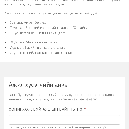
ажил олгохдоо үргэлж таатай байдаг.
Ажилтан сонгон шалгаруулахдаа дараах үе шатыг мөрддөг.
I үе шат:
Анкет бөглөх
II үе шат:
Ерөнхий мэдлэгийн шалгалт /Онлайн/
III үе шат:
Анхан шатны ярилцлага
IV үе шат:
Мэргэжлийн шалгалт
V үе шат:
Эцсийн шатны ярилцлага
VI үе шат:
Шийдвэр гаргах, санал тавих
Ажил хүсэгчийн анкет
Таны бүртгүүлсэн мэдээллийн дагуу хүний нөөцийн мэргэжилтэн
тантай холбогдох тул мэдээллээ үнэн зөв бөглөнө үү
СОНИРХОЖ БУЙ АЖЛЫН БАЙРНЫ НЭР
*
Зарлагдсан ажлын байрнаас сонирхож буй нэрийг бичнэ үү